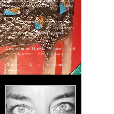
Amiata e la sorgente del Bugnano, una delle
tante che costituiscono il circuito ad anello
delle sorgenti del monte.
Pace, silenzio, natura incontaminata e una
struttura perfetta per chi cerca ispirazione e
stimoli oltre a un' ospitalità informale
riservata e insieme con Anima.
A pochi km, tutti i servizi, ristoranti, borghi
medievali, terme e il mare a 45 minuti.
Ci sarà un m otivo perchè vanno tutti vi
commossi...