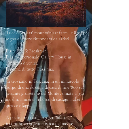
"Luce d'Amiata" mountain art farm...e il mio
sogno di essere circondata da artisti.
E' un Bed & Breakfast.
E' la mia personale Gallery House in
continuo divenire.
E' prima di tutto Casa mia.
Ci troviamo in Toscana, in un minuscolo
borgo di una dozzina di casa di fine '800 sul
versante grossetano del Monte Amiata a 950
mt slm, immersi in bosco di castagni, abeti,
querce e faggi.
A pochi metri dall' ingresso infatti
incontriamo la sentieristica del monte