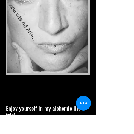
Enjoy yourself in my alchemic life
trip!
"
Nell' entropia
ordine all' inconscio,