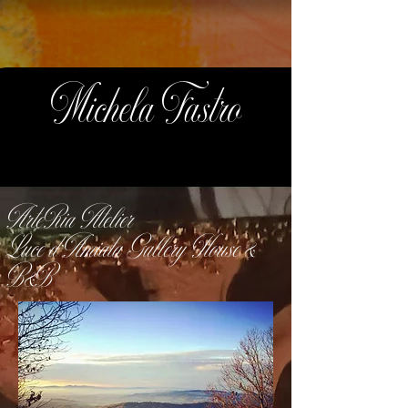
Michela Fastro
ArteRia Atelier
Luce d'Amiata Gallery House &
B&B